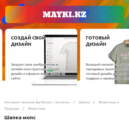
СОЗДАЙ СВОЙ
ГОТОВЫЙ
ДИЗАЙН
ДИЗАЙН
Загрузи свое изображение в
Большой каталог стильны
онлайн-конструкторе, создай
трендовых принтов. Выб
дизайн и оформи заказ прямо на
готовый дизайн для себя 
сайте.
подарок и заказывай в пар
Интернет-магазин футболок с печатью
Шапка
Животные и
Природа
Животные
Шапка мопс