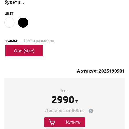
будет а...
ЦВЕТ
Сетка размеров
РАЗМЕР
One (size)
Артикул: 2025190901
Цена:
2990
₸
Доставка от 800тг.
Купить