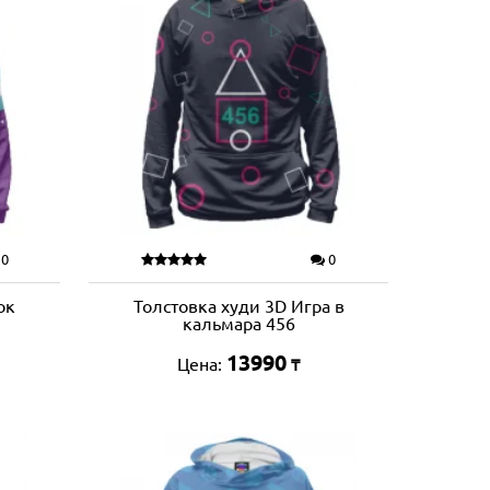
0
0
ок
Толстовка худи 3D Игра в
кальмара 456
13990
Цена:
₸