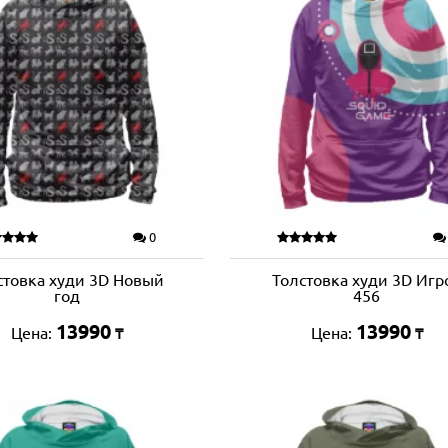
0
стовка худи 3D Новый
Толстовка худи 3D Игр
год
456
13990
13990
Цена:
Цена:
₸
₸