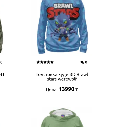
0
0
NT
Толстовка худи 3D Brawl
stars werewolf
13990
Цена:
₸