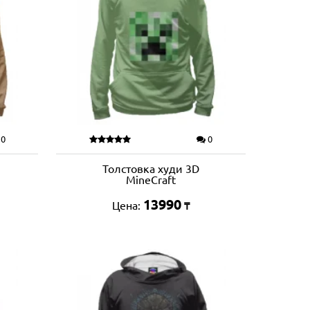
0
0
Толстовка худи 3D
MineCraft
13990
Цена:
₸