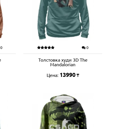
0
0
e
Толстовка худи 3D The
Mandalorian
13990
Цена:
₸