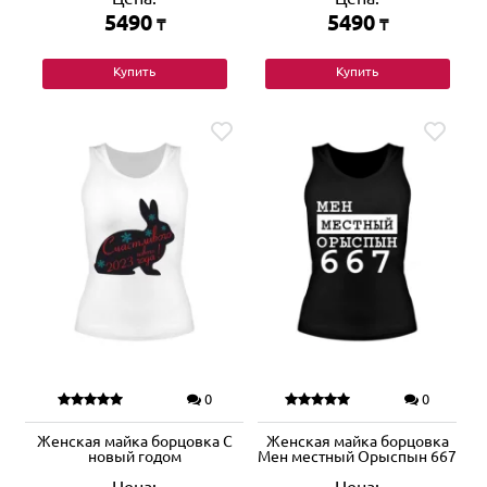
5490
5490
₸
₸
Купить
Купить
0
0
Женская майка борцовка С
Женская майка борцовка
новый годом
Мен местный Орыспын 667