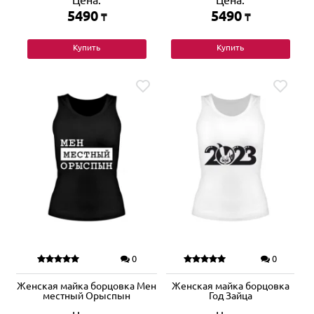
Цена:
Цена:
5490
5490
₸
₸
Купить
Купить
0
0
Женская майка борцовка Мен
Женская майка борцовка
местный Орыспын
Год Зайца