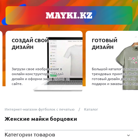
ГОТОВЫЙ
ОБОРУДОВАНИЕ 
ДИЗАЙН
МАТЕРИАЛЫ
Проверенное полиграфич
оборудование, на которо
Большой каталог стильных и
работаем. Подберем DTF,
трендовых принтов. Выбирай
сублимационные принтер
готовый дизайн для себя или в
термопрессы и расходны
подарок и заказывай в пару кликов.
материалы.
Интернет-магазин футболок с печатью
Каталог
Женские майки борцовки
Категории товаров