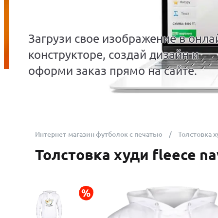
Загрузи свое изображение в онла
конструкторе, создай дизайн и
оформи заказ прямо на сайте.
Интернет-магазин футболок с печатью
Толстовка х
Толстовка худи fleece na