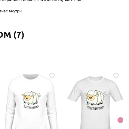
ачес внутри
М (7)