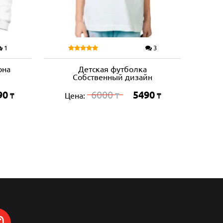
1
3
она
Детская футболка
Собственный дизайн
90
6000
5490
Цена:
₸
₸
₸