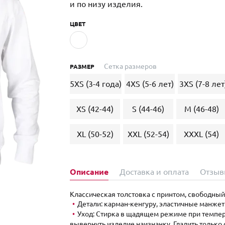
и по низу изделия.
ЦВЕТ
Сетка размеров
РАЗМЕР
5XS (3-4 года)
4XS (5-6 лет)
3XS (7-8 лет
XS (42-44)
S (44-46)
M (46-48)
XL (50-52)
XXL (52-54)
XXXL (54)
Описание
Доставка и оплата
Отзыв
Классическая толстовка с принтом, свободный 
Детали: карман-кенгуру, эластичные манже
Уход: Стирка в щадящем режиме при темпера
вывернуть изделие наизнанку. Гладить только 