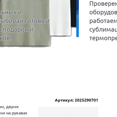
Провере
льных и
оборудов
Выбирай готовый
работаем
в подарок и
сублима
ков.
термопре
Артикул: 2025290701
ом, двумя
ми на рукавах