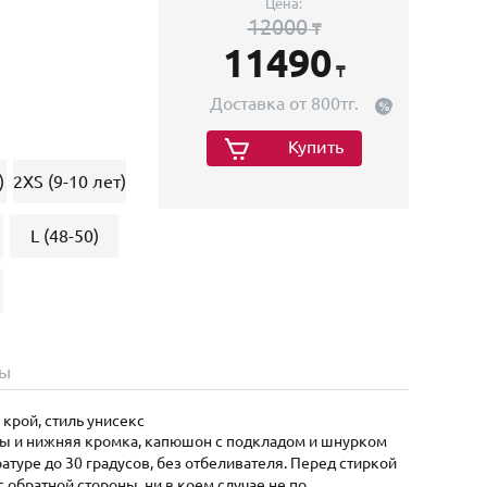
Цена:
12000
₸
11490
₸
Доставка от 800тг.
Купить
)
2XS (9-10 лет)
L (48-50)
ы
крой, стиль унисекс
ты и нижняя кромка, капюшон с подкладом и шнурком
туре до 30 градусов, без отбеливателя. Перед стиркой
с обратной стороны, ни в коем случае не по