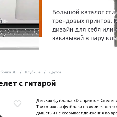
Большой каталог сти
йн-
трендовых принтов. 
дизайн для себя или 
заказывай в пару кли
тболка 3D
Клубные
Другое
елет с гитарой
Детская футболка 3D с принтом Скелет 
Трикотажная футболка позволяет детск
дышать и не сковывает движения во вр