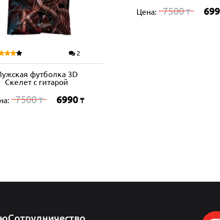
7500
699
Цена:
₸
2
ужская футболка 3D
Скелет с гитарой
7500
6990
на:
₸
₸
лю
Сотрудничество