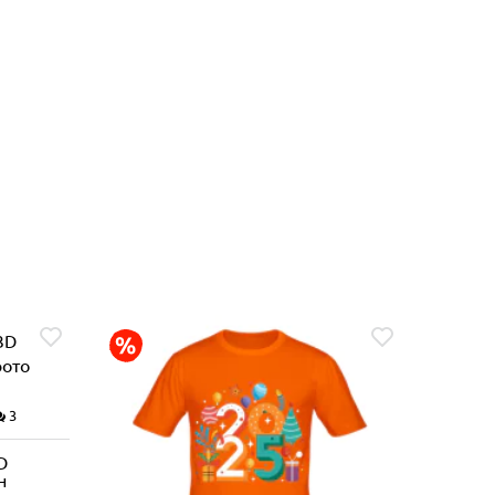
3
D
н