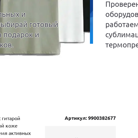
Провере
льных и
оборудов
Выбирай готовый
работаем
в подарок и
сублима
ков.
термопре
Артикул: 9900382677
с гитарой
ой коже
емя активных