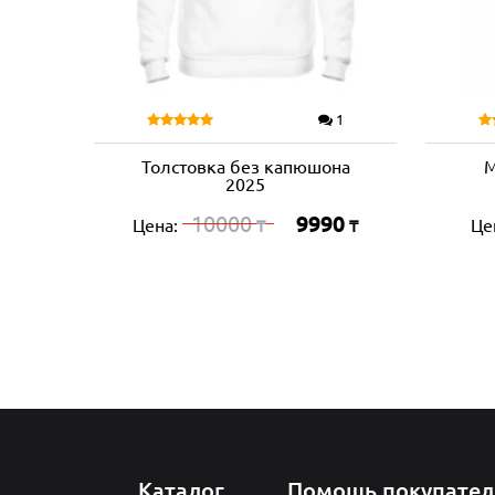
1
Толстовка без капюшона
М
2025
10000
9990
Цена:
Це
₸
₸
Каталог
Помощь покупате