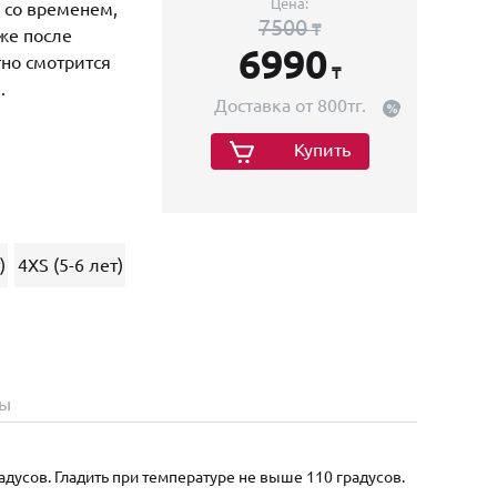
Цена:
я со временем,
7500
₸
аже после
6990
тно смотрится
₸
.
Доставка от 800тг.
Купить
)
4XS (5-6 лет)
ы
адусов. Гладить при температуре не выше 110 градусов.