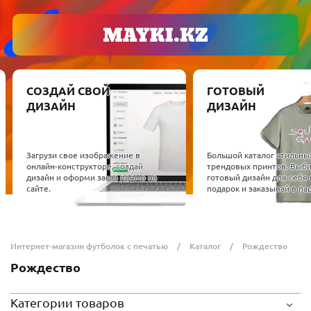
СОЗДАЙ СВОЙ
ГОТОВЫЙ
ДИЗАЙН
ДИЗАЙН
Загрузи свое изображение в
Большой каталог стильны
онлайн-конструкторе, создай
трендовых принтов. Выб
дизайн и оформи заказ прямо на
готовый дизайн для себя 
сайте.
подарок и заказывай в пар
Интернет-магазин футболок с печатью
Каталог
Рождество
Рождество
Категории товаров