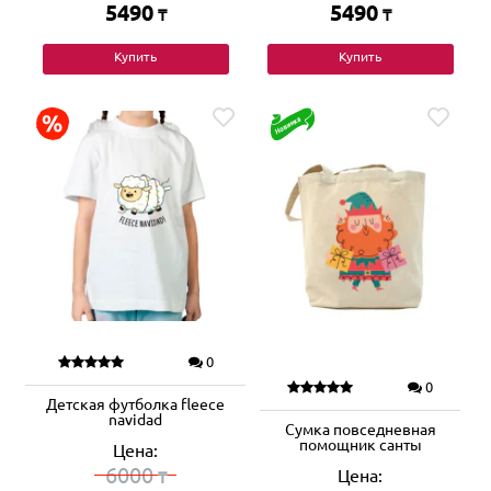
5490
5490
₸
₸
Купить
Купить
0
0
Детская футболка fleece
navidad
Сумка повседневная
помощник санты
Цена:
6000
Цена:
₸