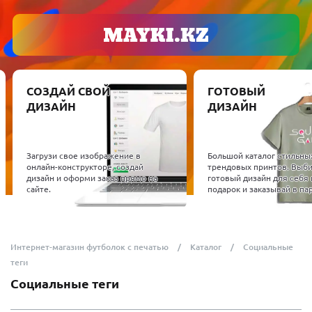
СОЗДАЙ СВОЙ
ГОТОВЫЙ
ДИЗАЙН
ДИЗАЙН
Загрузи свое изображение в
Большой каталог стильны
онлайн-конструкторе, создай
трендовых принтов. Выб
дизайн и оформи заказ прямо на
готовый дизайн для себя 
сайте.
подарок и заказывай в пар
Интернет-магазин футболок с печатью
Каталог
Социальные
теги
Социальные теги