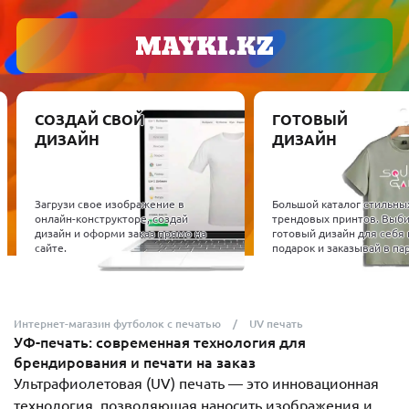
СОЗДАЙ СВОЙ
ГОТОВЫЙ
ДИЗАЙН
ДИЗАЙН
Загрузи свое изображение в
Большой каталог стильны
онлайн-конструкторе, создай
трендовых принтов. Выб
дизайн и оформи заказ прямо на
готовый дизайн для себя 
сайте.
подарок и заказывай в пар
Интернет-магазин футболок с печатью
UV печать
УФ-печать: современная технология для
брендирования и печати на заказ
Ультрафиолетовая (UV) печать — это инновационная
технология, позволяющая наносить изображения и