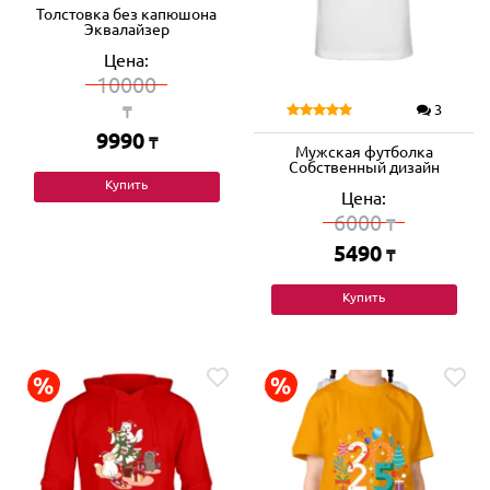
Толстовка без капюшона
Эквалайзер
Цена:
10000
3
₸
9990
₸
Мужская футболка
Собственный дизайн
Купить
Цена:
6000
₸
5490
₸
Купить