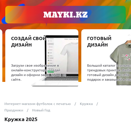
СОЗДАЙ СВОЙ
ГОТОВЫЙ
ДИЗАЙН
ДИЗАЙН
Загрузи свое изображение в
Большой каталог стильны
онлайн-конструкторе, создай
трендовых принтов. Выб
дизайн и оформи заказ прямо на
готовый дизайн для себя 
сайте.
подарок и заказывай в пар
Интернет-магазин футболок с печатью
Кружка
Праздники
Новый Год
Кружка 2025