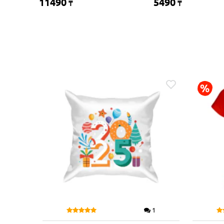
11490
5490
₸
₸
1