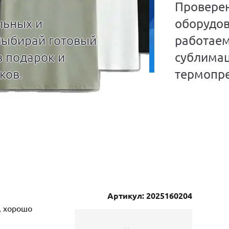
Провере
льных и
оборудов
Выбирай готовый
работаем
в подарок и
сублима
ков.
термопре
Артикул: 2025160204
, хорошо