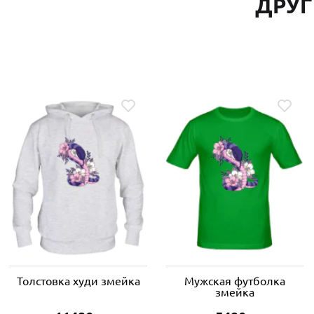
ДРУГ
Толстовка худи змейка
Мужская футболка
змейка