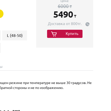
Цена:
6000
₸
5490
₸
Доставка от 800тг.
Купить
L (48-50)
ы
дящем режиме при температуре не выше 30 градусов. Не
обратной стороны и не по изображению.