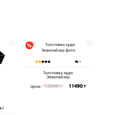
1
Толстовка худи
Эквалайзер
12000
11490
Цена:
₸
₸
2