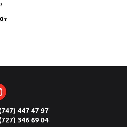
D
0
₸
(747) 447 47 97
(727) 346 69 04