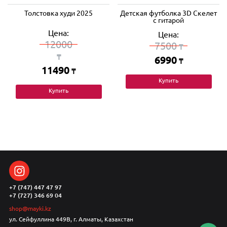
Толстовка худи 2025
Детская футболка 3D Скелет
с гитарой
Цена:
Цена:
12000
7500
₸
₸
6990
₸
11490
₸
Купить
Купить
+7 (747) 447 47 97
+7 (727) 346 69 04
shop@mayki.kz
ул. Сейфуллина 449В, г. Алматы, Казахстан