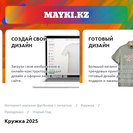
СОЗДАЙ СВОЙ
ГОТОВЫЙ
ДИЗАЙН
ДИЗАЙН
Загрузи свое изображение в
Большой каталог стильны
онлайн-конструкторе, создай
трендовых принтов. Выб
дизайн и оформи заказ прямо на
готовый дизайн для себя 
сайте.
подарок и заказывай в пар
Интернет-магазин футболок с печатью
Кружка
Праздники
Новый Год
Кружка 2025