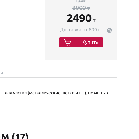
Цена:
3000
₸
2490
₸
Доставка от 800тг.
Купить
ы
 для чистки (металлические щетки и т.п.), не мыть в
 (17)