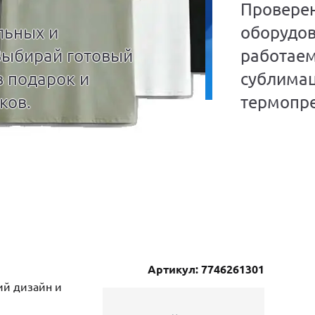
Провере
льных и
оборудов
Выбирай готовый
работаем
в подарок и
сублима
ков.
термопре
Артикул: 7746261301
ий дизайн и