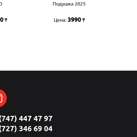
D
Подушка 2025
0
3990
Цена:
₸
₸
(747) 447 47 97
(727) 346 69 04