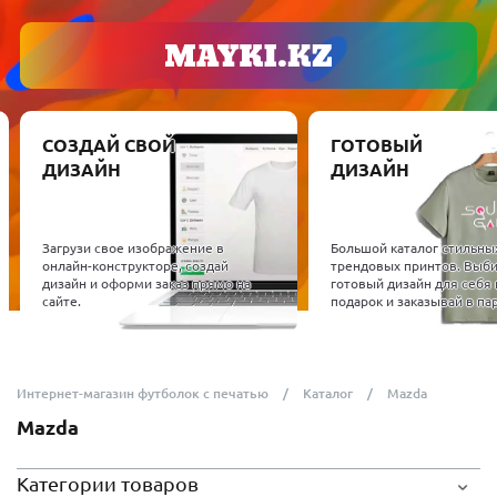
СОЗДАЙ СВОЙ
ГОТОВЫЙ
ДИЗАЙН
ДИЗАЙН
Загрузи свое изображение в
Большой каталог стильны
онлайн-конструкторе, создай
трендовых принтов. Выб
дизайн и оформи заказ прямо на
готовый дизайн для себя 
сайте.
подарок и заказывай в пар
Интернет-магазин футболок с печатью
Каталог
Mazda
Mazda
Категории товаров