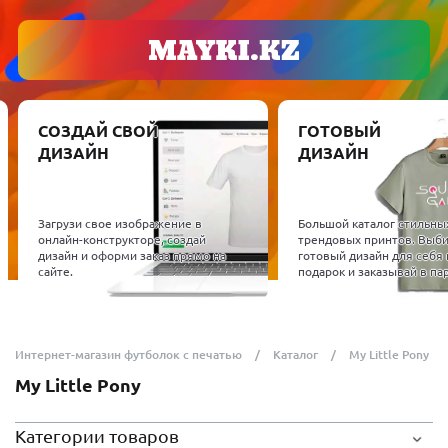
СОЗДАЙ СВОЙ
ГОТОВЫЙ
ДИЗАЙН
ДИЗАЙН
Загрузи свое изображение в
Большой каталог стильны
онлайн-конструкторе, создай
трендовых принтов. Выб
дизайн и оформи заказ прямо на
готовый дизайн для себя 
сайте.
подарок и заказывай в пар
Интернет-магазин футболок с печатью
Каталог
My Little Pony
My Little Pony
Категории товаров