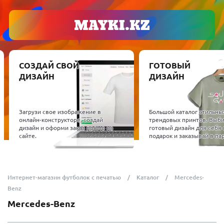
СОЗДАЙ СВОЙ
ГОТОВЫЙ
ДИЗАЙН
ДИЗАЙН
Загрузи свое изображение в
Большой каталог стильны
онлайн-конструкторе, создай
трендовых принтов. Выб
дизайн и оформи заказ прямо на
готовый дизайн для себя 
сайте.
подарок и заказывай в пар
Интернет-магазин футболок с печатью
Каталог
Mercedes-
Benz
Mercedes-Benz