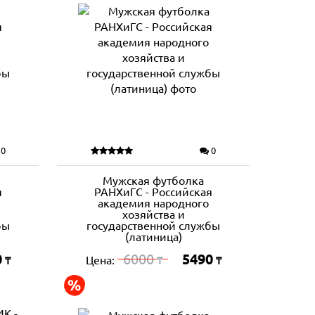
0
0
Мужская футболка
я
РАНХиГС - Российская
академия народного
хозяйства и
бы
государственной службы
(латиница)
0
6000
5490
Цена:
₸
₸
₸