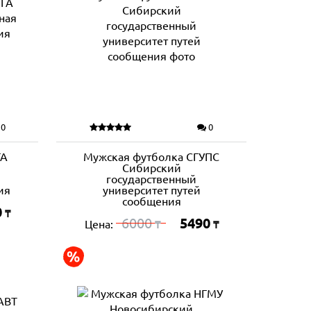
0
0
ГА
Мужская футболка СГУПС
Сибирский
государственный
ия
университет путей
сообщения
0
₸
6000
5490
Цена:
₸
₸