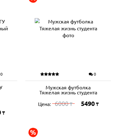
0
0
У
Мужская футболка
Тяжелая жизнь студента
6000
5490
Цена:
₸
₸
0
₸