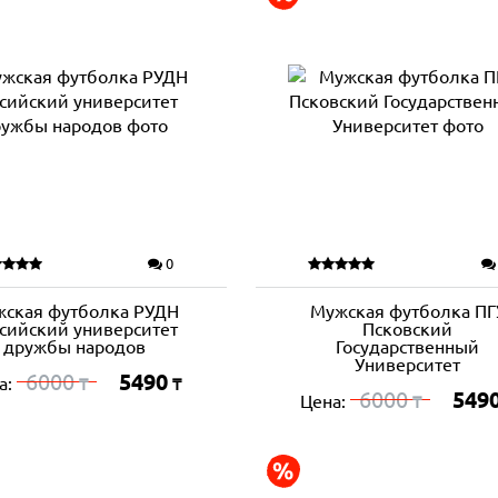
0
ская футболка РУДН
Мужская футболка ПГ
сийский университет
Псковский
дружбы народов
Государственный
Университет
6000
5490
а:
₸
₸
6000
549
Цена:
₸