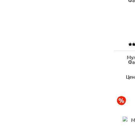
Му
Фа
Цен