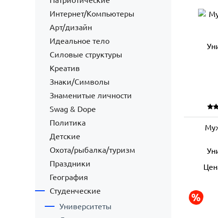
Патриотические
Интернет/Компьютеры
Арт/дизайн
Идеальное тело
Силовые структуры
Креатив
Знаки/Символы
Знаменитые личности
Swag & Dope
Политика
Муж
Детские
Охота/рыбалка/туризм
Ун
Праздники
Цен
География
Студенческие
Университеты