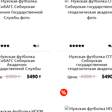
0
Мужская футболка
Мужская футболка СГ
СибАГС Сибирская
Сибирская
Академия
государственная
ударственной Службы
геодезическая академ
6000
5490
6000
549
а:
Цена:
₸
₸
₸