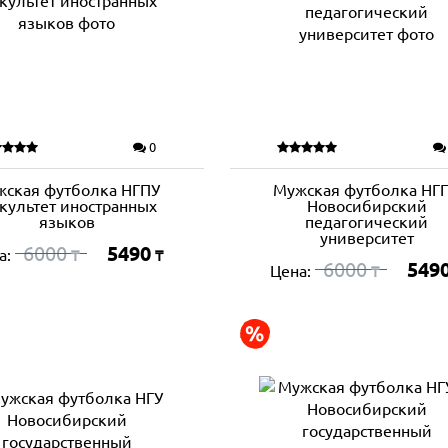
0
жская футболка НГПУ
Мужская футболка НГ
культет иностранных
Новосибирский
языков
педагогический
университет
6000
5490
а:
₸
₸
6000
549
Цена:
₸