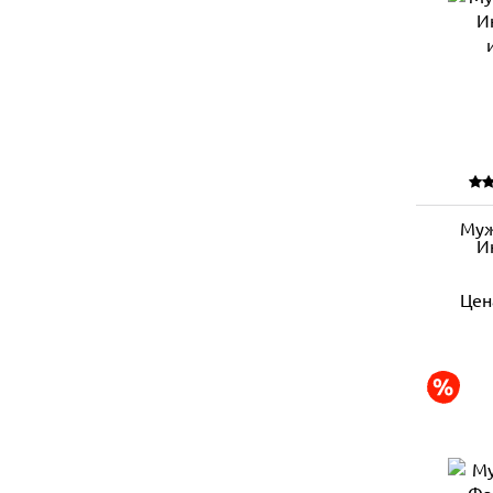
Муж
И
Цен