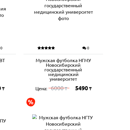
0
0
ВТ
Мужская футболка НГМУ
Новосибирский
государственный
медицинский
университет
0
6000
5490
Цена:
₸
₸
₸