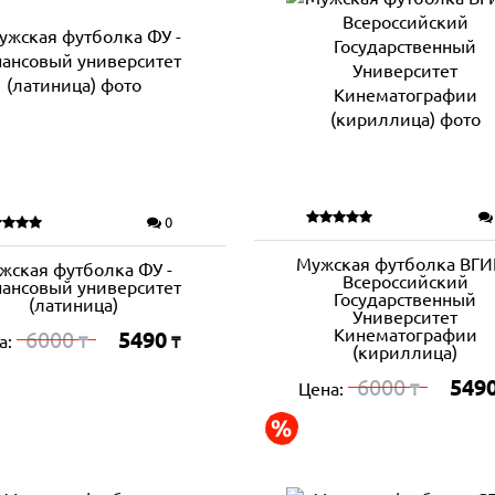
0
Мужская футболка ВГИК
жская футболка ФУ -
Всероссийский
ансовый университет
Государственный
(латиница)
Университет
Кинематографии
6000
5490
а:
₸
₸
(кириллица)
6000
549
Цена:
₸