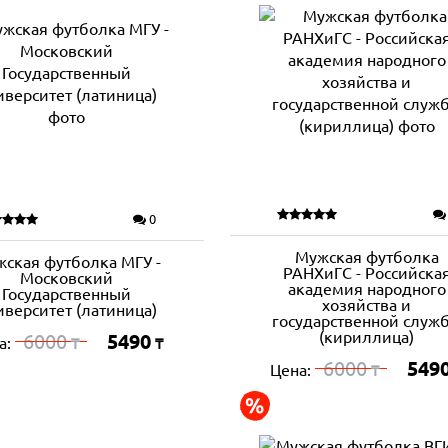
0
Мужская футболка
ская футболка МГУ -
РАНХиГС - Российска
Московский
академия народного
Государственный
хозяйства и
иверситет (латиница)
государственной служ
(кириллица)
6000
5490
а:
₸
₸
6000
549
Цена:
₸