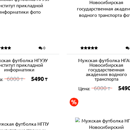
0
ская футболка НГУЭУ
Мужская футболка НГА
нститут прикладной
Новосибирская
информатики
государственная
академия водного
6000
5490
транспорта
а:
₸
₸
6000
549
Цена:
₸