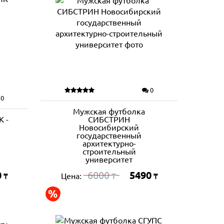
0
0
Мужская футболка
 -
СИБСТРИН
Новосибирский
государственный
архитектурно-
строительный
университет
0
6000
5490
Цена:
₸
₸
₸