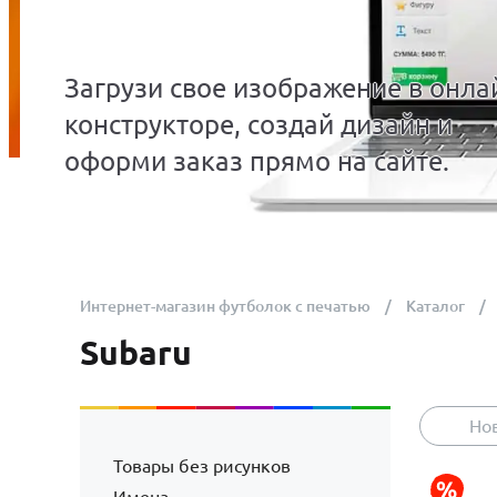
Загрузи свое изображение в онла
конструкторе, создай дизайн и
оформи заказ прямо на сайте.
Интернет-магазин футболок с печатью
Каталог
Subaru
Но
Товары без рисунков