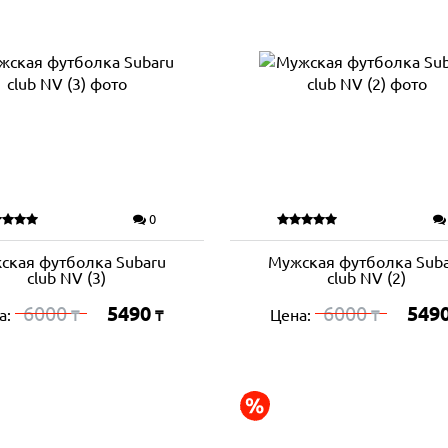
0
ская футболка Subaru
Мужская футболка Sub
club NV (3)
club NV (2)
6000
5490
6000
549
а:
Цена:
₸
₸
₸