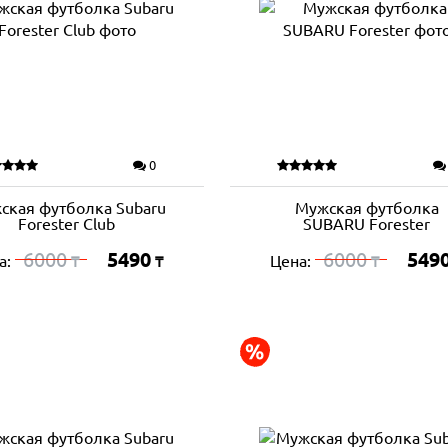
0
ская футболка Subaru
Мужская футболка
Forester Club
SUBARU Forester
6000
5490
6000
549
а:
Цена:
₸
₸
₸