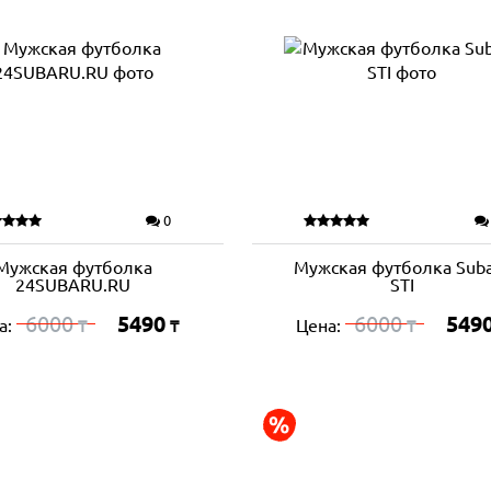
0
Мужская футболка
Мужская футболка Sub
24SUBARU.RU
STI
6000
5490
6000
549
а:
Цена:
₸
₸
₸