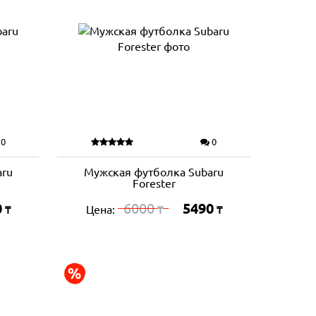
0
0
aru
Мужская футболка Subaru
Forester
0
6000
5490
Цена:
₸
₸
₸