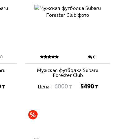
0
0
aru
Мужская футболка Subaru
Forester Club
0
6000
5490
Цена:
₸
₸
₸