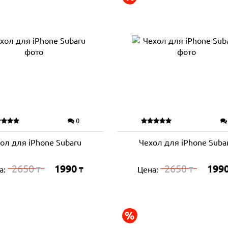
0
ол для iPhone Subaru
Чехол для iPhone Suba
2650
1990
2650
199
а:
Цена:
₸
₸
₸