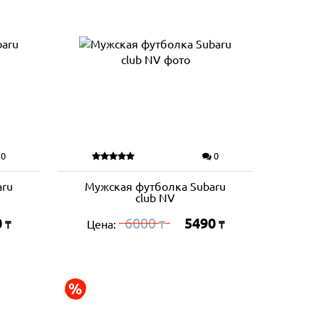
0
0
aru
Мужская футболка Subaru
club NV
0
6000
5490
Цена:
₸
₸
₸