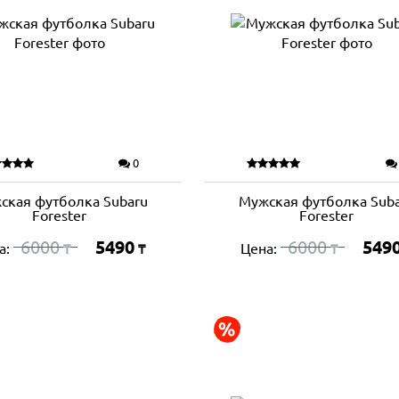
0
ская футболка Subaru
Мужская футболка Sub
Forester
Forester
6000
5490
6000
549
а:
Цена:
₸
₸
₸