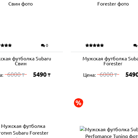
0
ская футболка Subaru
Мужская футболка Sub
Свин
Forester
6000
5490
6000
549
а:
Цена:
₸
₸
₸