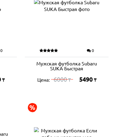
0
0
Мужская футболка Subaru
SUKA Быстрая
0
6000
5490
Цена:
₸
₸
₸