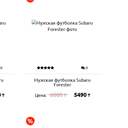
0
0
ru
Мужская футболка Subaru
Forester
0
6000
5490
Цена:
₸
₸
₸