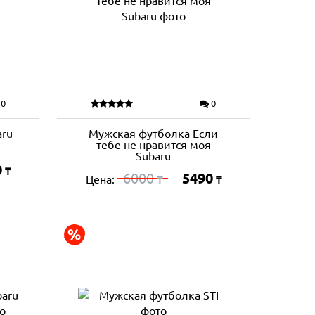
0
0
aru
Мужская футболка Если
тебе не нравится моя
Subaru
0
₸
6000
5490
Цена:
₸
₸