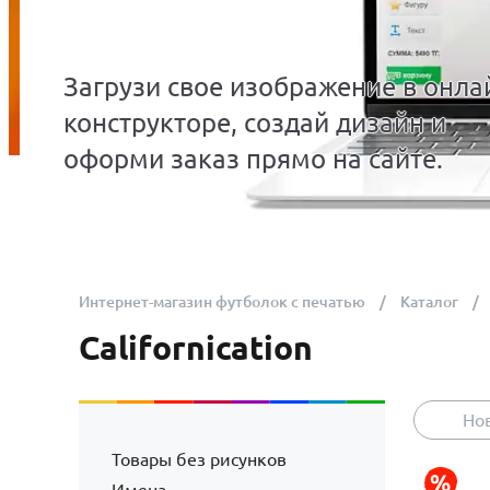
Загрузи свое изображение в онла
конструкторе, создай дизайн и
оформи заказ прямо на сайте.
Интернет-магазин футболок с печатью
Каталог
Californication
Но
Товары без рисунков