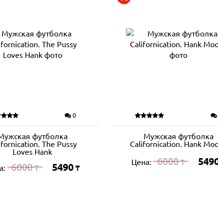
0
Мужская футболка
Мужская футболка
ifornication. The Pussy
Californication. Hank Mo
Loves Hank
6000
549
Цена:
₸
6000
5490
а:
₸
₸