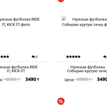
0
жская футболка RIDE
Мужская футболка
IT, KICK IT!
Собираю крутую тачк
6000
5490
6000
549
а:
Цена:
₸
₸
₸