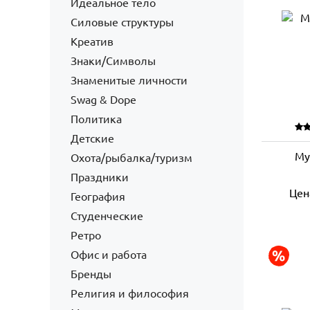
Идеальное тело
Силовые структуры
Креатив
Знаки/Символы
Знаменитые личности
Swag & Dope
Политика
Детские
Му
Охота/рыбалка/туризм
Праздники
Цен
География
Студенческие
Ретро
Офис и работа
Бренды
Религия и философия