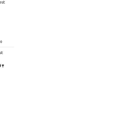
0
st
0
₸