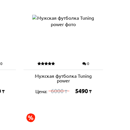
0
0
Мужская футболка Tuning
power
0
6000
5490
Цена:
₸
₸
₸