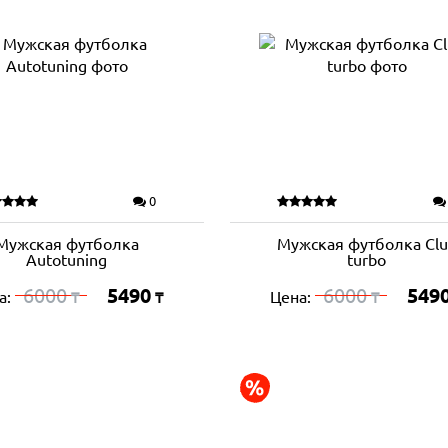
0
Мужская футболка
Мужская футболка Clu
Autotuning
turbo
6000
5490
6000
549
а:
Цена:
₸
₸
₸