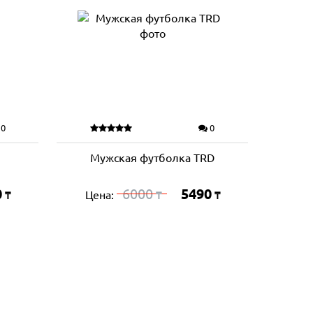
0
0
Мужская футболка TRD
0
6000
5490
Цена:
₸
₸
₸