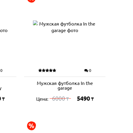
0
0
Мужская футболка In the
у
garage
0
6000
5490
Цена:
₸
₸
₸