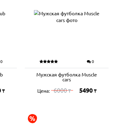
0
0
b
Мужская футболка Muscle
cars
0
6000
5490
Цена:
₸
₸
₸