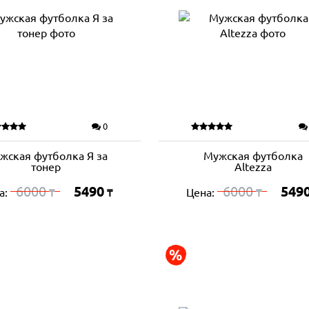
0
жская футболка Я за
Мужская футболка
тонер
Altezza
6000
5490
6000
549
а:
Цена:
₸
₸
₸