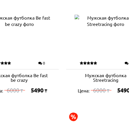
0
ская футболка Be fast
Мужская футболка
be crazy
Streetracing
6000
5490
6000
549
а:
Цена:
₸
₸
₸