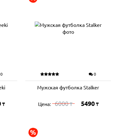
0
0
ki
Мужская футболка Stalker
0
6000
5490
Цена:
₸
₸
₸