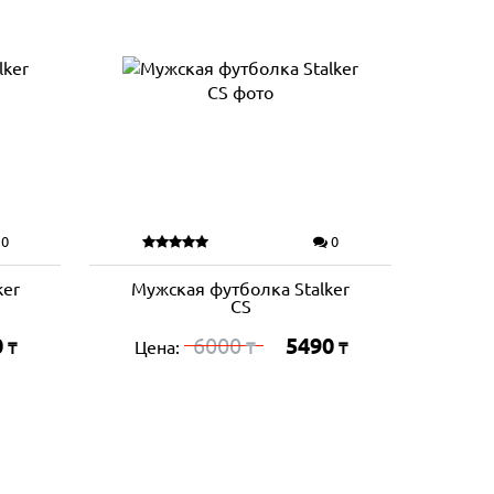
0
0
ker
Мужская футболка Stalker
CS
0
6000
5490
Цена:
₸
₸
₸