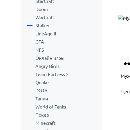
StarCraft
Doom
WarCraft
Stalker
LineAge II
GTA
NFS
Онлайн игры
Angry Birds
Team Fortress 2
Муж
Quake
DOTA
Цен
Танки
World of Tanks
Покер
Minecraft