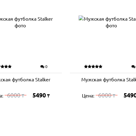
0
ская футболка Stalker
Мужская футболка Stal
6000
5490
6000
549
а:
Цена:
₸
₸
₸