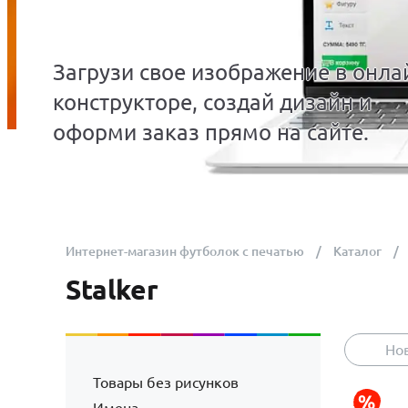
Загрузи свое изображение в онла
конструкторе, создай дизайн и
оформи заказ прямо на сайте.
Интернет-магазин футболок с печатью
Каталог
Stalker
Но
Товары без рисунков