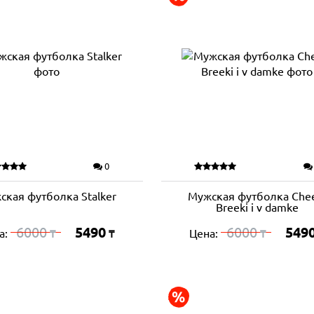
0
ская футболка Stalker
Мужская футболка Chee
Breeki i v damke
6000
5490
6000
549
а:
Цена:
₸
₸
₸