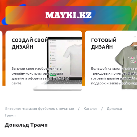
СОЗДАЙ СВОЙ
ГОТОВЫЙ
ДИЗАЙН
ДИЗАЙН
Загрузи свое изображение в
Большой каталог стильны
онлайн-конструкторе, создай
трендовых принтов. Выб
дизайн и оформи заказ прямо на
готовый дизайн для себя 
сайте.
подарок и заказывай в пар
Интернет-магазин футболок с печатью
Каталог
Дональд
Трамп
Дональд Трамп