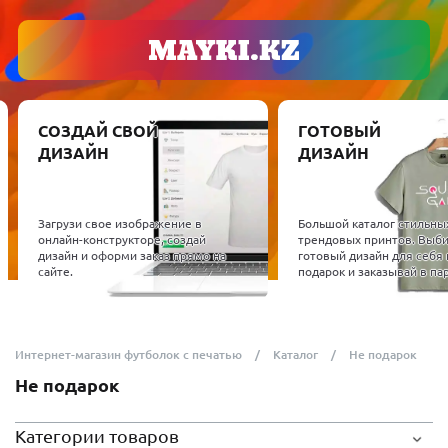
СОЗДАЙ СВОЙ
ГОТОВЫЙ
ДИЗАЙН
ДИЗАЙН
Загрузи свое изображение в
Большой каталог стильны
онлайн-конструкторе, создай
трендовых принтов. Выб
дизайн и оформи заказ прямо на
готовый дизайн для себя 
сайте.
подарок и заказывай в пар
Интернет-магазин футболок с печатью
Каталог
Не подарок
Не подарок
Категории товаров