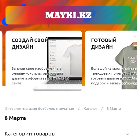
СВОЙ
ГОТОВЫЙ
О
ДИЗАЙН
П
о
изображение в
Большой каталог стильных и
р
укторе, создай
трендовых принтов. Выбирай
с
ми заказ прямо на
готовый дизайн для себя или в
т
подарок и заказывай в пару кликов.
м
Интернет-магазин футболок с печатью
Каталог
8 Марта
8 Марта
Категории товаров