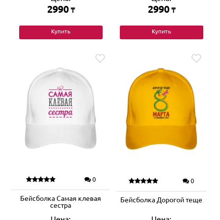
2990
2990
₸
₸
Купить
Купить
0
0
Бейсболка Самая клевая
Бейсболка Дорогой теще
сестра
Цена:
Цена: