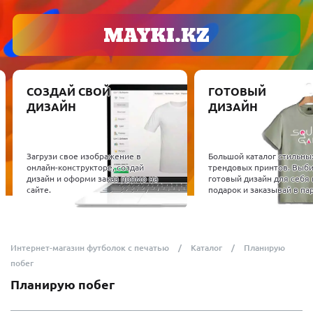
СОЗДАЙ СВОЙ
ГОТОВЫЙ
ДИЗАЙН
ДИЗАЙН
Загрузи свое изображение в
Большой каталог стильны
онлайн-конструкторе, создай
трендовых принтов. Выб
дизайн и оформи заказ прямо на
готовый дизайн для себя 
сайте.
подарок и заказывай в пар
Интернет-магазин футболок с печатью
Каталог
Планирую
побег
Планирую побег