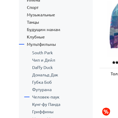
Имена
Спорт
Музыкальные
Танцы
Будущим мамам
Клубные
Мультфильмы
South Park
Чип и Дейл
Daffy Duck
Тол
Дональд Дак
Губка Боб
Футурама
Человек-паук
Кунг-фу Панда
Гриффины