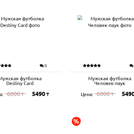
0
Мужская футболка
Мужская футболка
Destiny Card
Человек-паук
6000
5490
6000
549
а:
Цена:
₸
₸
₸