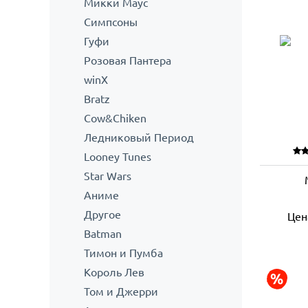
Микки Маус
Симпсоны
Гуфи
Розовая Пантера
winX
Bratz
Cow&Chiken
Ледниковый Период
Looney Tunes
Star Wars
Аниме
Другое
Цен
Batman
Тимон и Пумба
Король Лев
Том и Джерри