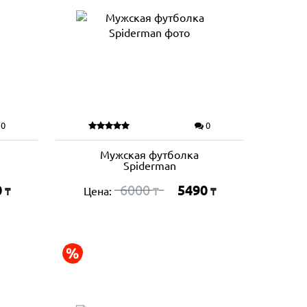
0
0
Мужская футболка
Spiderman
0
6000
5490
Цена:
₸
₸
₸