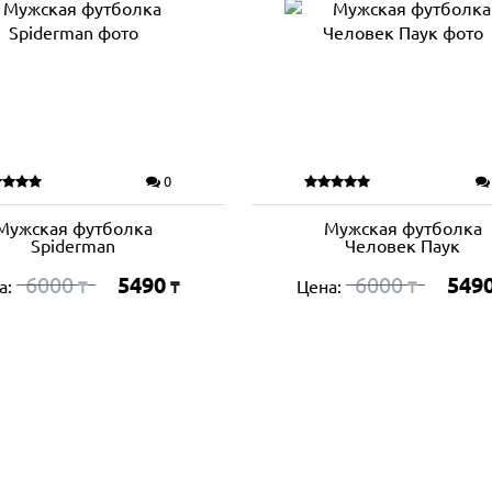
0
Мужская футболка
Мужская футболка
Spiderman
Человек Паук
6000
5490
6000
549
а:
Цена:
₸
₸
₸