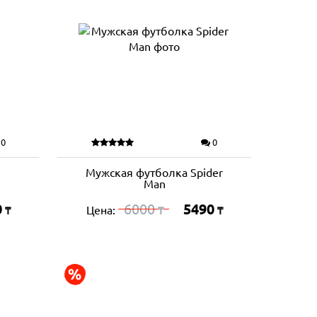
0
0
Мужская футболка Spider
Man
0
6000
5490
Цена:
₸
₸
₸