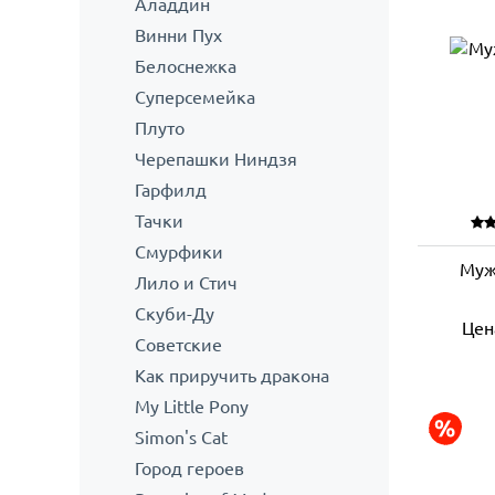
Аладдин
Винни Пух
Белоснежка
Суперсемейка
Плуто
Черепашки Ниндзя
Гарфилд
Тачки
Смурфики
Муж
Лило и Стич
Скуби-Ду
Цен
Советские
Как приручить дракона
My Little Pony
Simon's Cat
Город героев