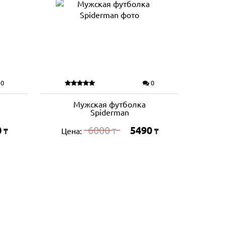
0
0
Мужская футболка
Spiderman
0
6000
5490
Цена:
₸
₸
₸