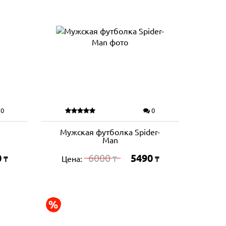
0
0
Мужская футболка Spider-
Man
0
6000
5490
Цена:
₸
₸
₸