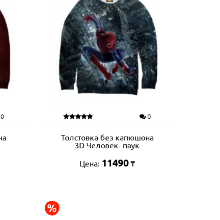
0
0
на
Толстовка без капюшона
3D Человек- паук
11490
Цена:
₸