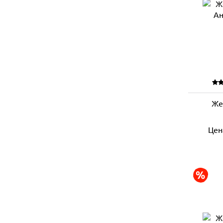
Же
Цен