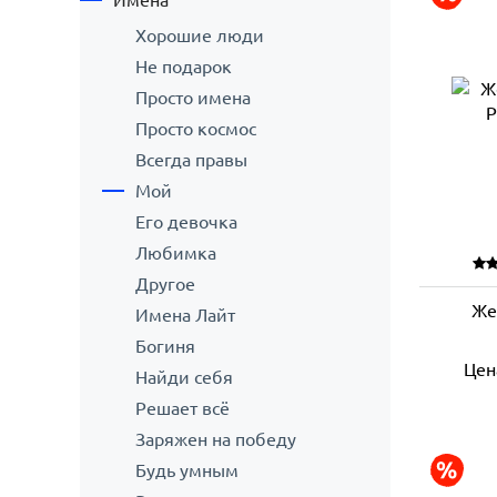
Имена
Хорошие люди
Не подарок
Просто имена
Просто космос
Всегда правы
Мой
Его девочка
Любимка
Другое
Же
Имена Лайт
Богиня
Цен
Найди себя
Решает всё
Заряжен на победу
Будь умным