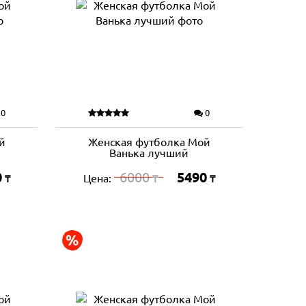
0
0
й
Женская футболка Мой
Ванька лучший
0
6000
5490
Цена:
₸
₸
₸