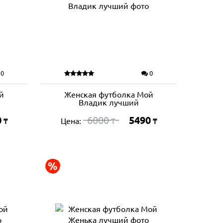
0
0
й
Женская футболка Мой
Владик лучший
0
6000
5490
Цена:
₸
₸
₸