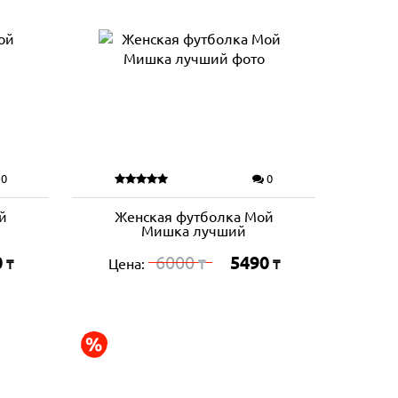
0
0
й
Женская футболка Мой
Мишка лучший
0
6000
5490
Цена:
₸
₸
₸