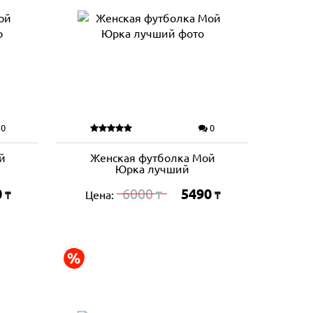
0
0
й
Женская футболка Мой
Юрка лучший
0
6000
5490
Цена:
₸
₸
₸