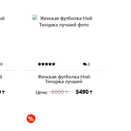
0
0
й
Женская футболка Мой
Тимурка лучший
0
6000
5490
Цена:
₸
₸
₸