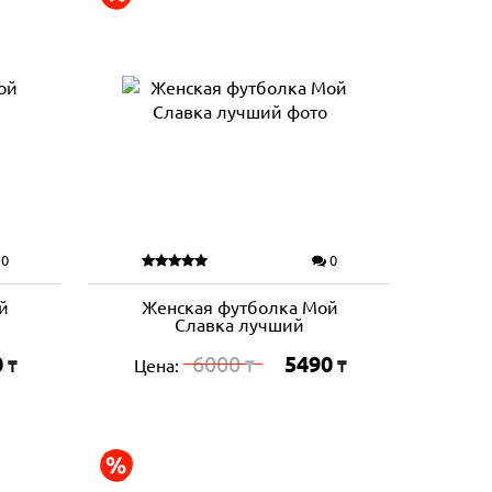
0
0
й
Женская футболка Мой
Славка лучший
0
6000
5490
Цена:
₸
₸
₸