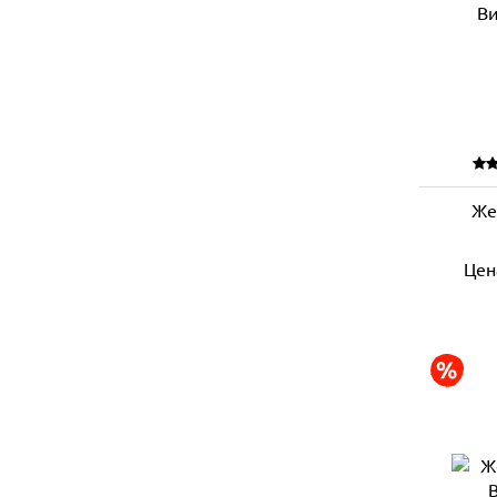
Же
Цен