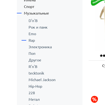
Имена
Спорт
Музыкальные
D'n'B
Рок и панк
Emo
Rap
Электроника
Поп
Другое
С
R'n'B
tecktonik
Michael Jackson
Hip-Hop
228
Метал