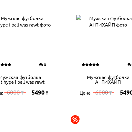
0
Мужская футболка
Мужская футболка
tihype i ball was rawt
АНТИХАЙП
6000
5490
6000
549
а:
Цена:
₸
₸
₸