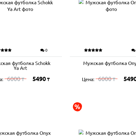
0
ская футболка Schokk
Мужская футболка On
Ya Art
6000
5490
6000
549
а:
Цена:
₸
₸
₸