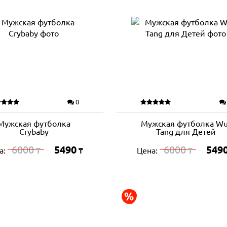
0
Мужская футболка
Мужская футболка Wu
Crybaby
Tang для Детей
6000
5490
6000
549
а:
Цена:
₸
₸
₸