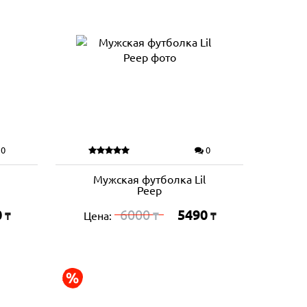
0
0
Мужская футболка Lil
Peep
0
6000
5490
Цена:
₸
₸
₸