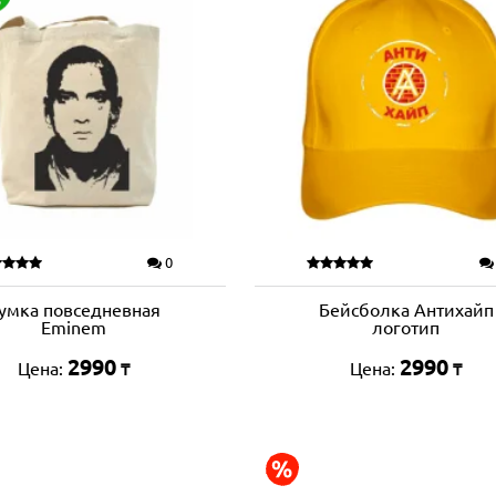
0
умка повседневная
Бейсболка Антихайп
Eminem
логотип
2990
2990
Цена:
Цена:
₸
₸