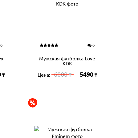
0
0
yx
Мужская футболка Love
KDK
0
6000
5490
Цена:
₸
₸
₸