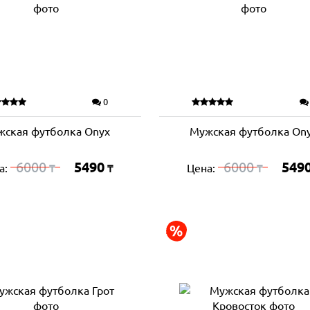
0
жская футболка Onyx
Мужская футболка On
6000
5490
6000
549
а:
Цена:
₸
₸
₸