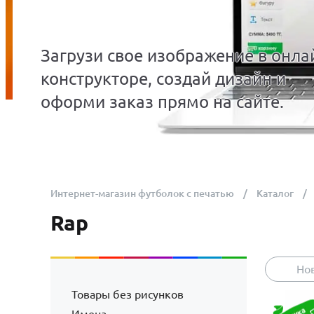
Загрузи свое изображение в онла
конструкторе, создай дизайн и
оформи заказ прямо на сайте.
Интернет-магазин футболок с печатью
Каталог
Rap
Но
Товары без рисунков