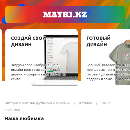
СОЗДАЙ СВОЙ
ГОТОВЫЙ
ДИЗАЙН
ДИЗАЙН
Загрузи свое изображение в
Большой каталог стильны
онлайн-конструкторе, создай
трендовых принтов. Выб
дизайн и оформи заказ прямо на
готовый дизайн для себя 
сайте.
подарок и заказывай в пар
Интернет-магазин футболок с печатью
Каталог
Наша
любимка
Наша любимка