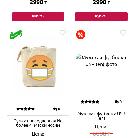
2990
2990
₸
₸
Купить
Купить
0
0
Мужская футболка USR
(en)
Сумка повседневная Не
болеем , маски носим
Цена:
6000
Цена:
₸