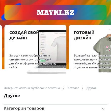
СОЗДАЙ СВОЙ
ГОТОВЫЙ
ДИЗАЙН
ДИЗАЙН
Загрузи свое изображение в
Большой каталог стильны
онлайн-конструкторе, создай
трендовых принтов. Выб
дизайн и оформи заказ прямо на
готовый дизайн для себя 
сайте.
подарок и заказывай в пар
Интернет-магазин футболок с печатью
Каталог
Другое
Другое
Категории товаров