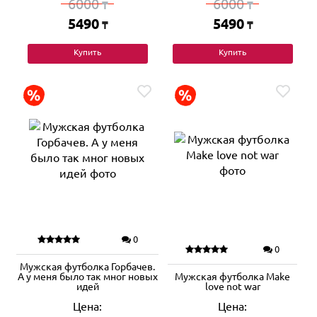
6000
6000
₸
₸
5490
5490
₸
₸
Купить
Купить
0
0
Мужская футболка Горбачев.
А у меня было так мног новых
Мужская футболка Make
идей
love not war
Цена:
Цена: