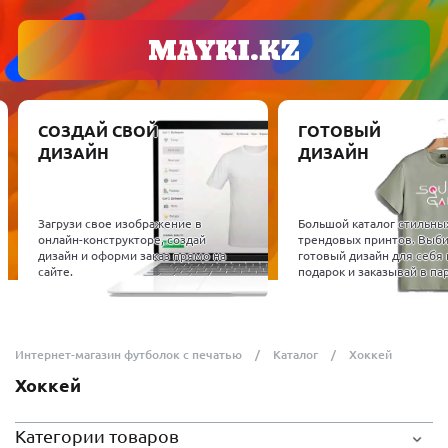
СОЗДАЙ СВОЙ
ГОТОВЫЙ
ДИЗАЙН
ДИЗАЙН
Загрузи свое изображение в
Большой каталог стильны
онлайн-конструкторе, создай
трендовых принтов. Выб
дизайн и оформи заказ прямо на
готовый дизайн для себя 
сайте.
подарок и заказывай в пар
Интернет-магазин футболок с печатью
Каталог
Хоккей
Хоккей
Категории товаров