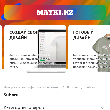
СОЗДАЙ СВОЙ
ГОТОВЫЙ
ДИЗАЙН
ДИЗАЙН
Загрузи свое изображение в
Большой каталог стильны
онлайн-конструкторе, создай
трендовых принтов. Выб
дизайн и оформи заказ прямо на
готовый дизайн для себя 
сайте.
подарок и заказывай в пар
Интернет-магазин футболок с печатью
Каталог
Subaru
Subaru
Категории товаров