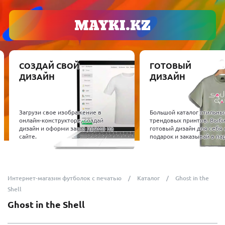
СОЗДАЙ СВОЙ
ГОТОВЫЙ
ДИЗАЙН
ДИЗАЙН
Загрузи свое изображение в
Большой каталог стильны
онлайн-конструкторе, создай
трендовых принтов. Выб
дизайн и оформи заказ прямо на
готовый дизайн для себя 
сайте.
подарок и заказывай в пар
Интернет-магазин футболок с печатью
Каталог
Ghost in the
Shell
Ghost in the Shell