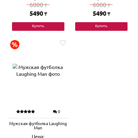
6000
6000
₸
₸
5490
5490
₸
₸
Купить
Купить
0
Мужская футболка Laughing
Man
Цена: