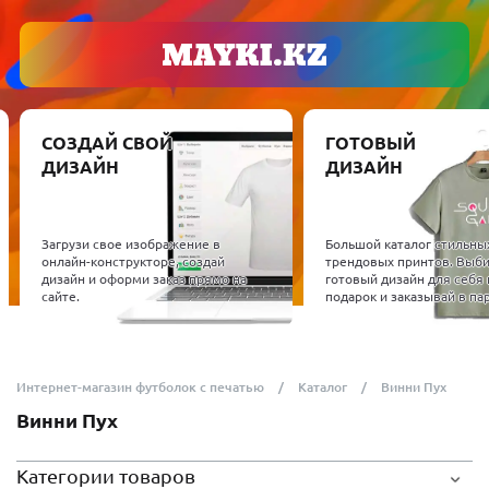
СОЗДАЙ СВОЙ
ГОТОВЫЙ
ДИЗАЙН
ДИЗАЙН
Загрузи свое изображение в
Большой каталог стильны
онлайн-конструкторе, создай
трендовых принтов. Выб
дизайн и оформи заказ прямо на
готовый дизайн для себя 
сайте.
подарок и заказывай в пар
Интернет-магазин футболок с печатью
Каталог
Винни Пух
Винни Пух
Категории товаров