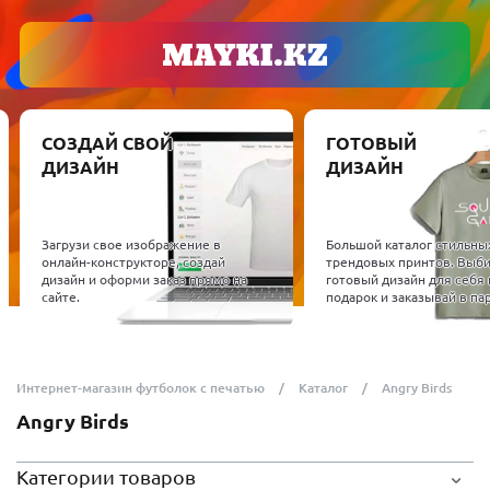
СОЗДАЙ СВОЙ
ГОТОВЫЙ
ДИЗАЙН
ДИЗАЙН
Загрузи свое изображение в
Большой каталог стильны
онлайн-конструкторе, создай
трендовых принтов. Выб
дизайн и оформи заказ прямо на
готовый дизайн для себя 
сайте.
подарок и заказывай в пар
Интернет-магазин футболок с печатью
Каталог
Angry Birds
Angry Birds
Категории товаров