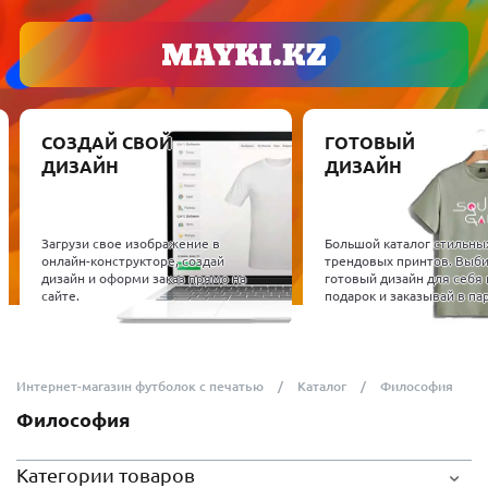
СОЗДАЙ СВОЙ
ГОТОВЫЙ
ДИЗАЙН
ДИЗАЙН
Загрузи свое изображение в
Большой каталог стильны
онлайн-конструкторе, создай
трендовых принтов. Выб
дизайн и оформи заказ прямо на
готовый дизайн для себя 
сайте.
подарок и заказывай в пар
Интернет-магазин футболок с печатью
Каталог
Философия
Философия
Категории товаров