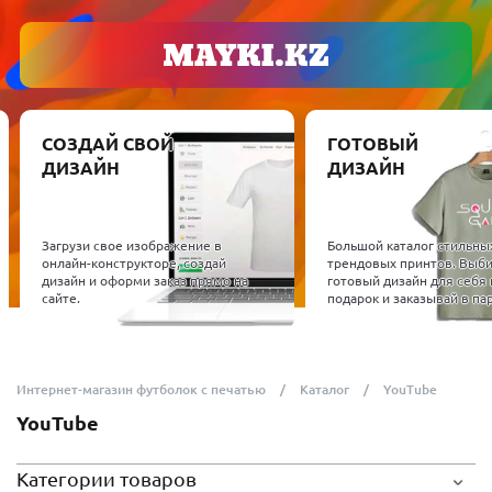
СОЗДАЙ СВОЙ
ГОТОВЫЙ
ДИЗАЙН
ДИЗАЙН
Загрузи свое изображение в
Большой каталог стильны
онлайн-конструкторе, создай
трендовых принтов. Выб
дизайн и оформи заказ прямо на
готовый дизайн для себя 
сайте.
подарок и заказывай в пар
Интернет-магазин футболок с печатью
Каталог
YouTube
YouTube
Категории товаров