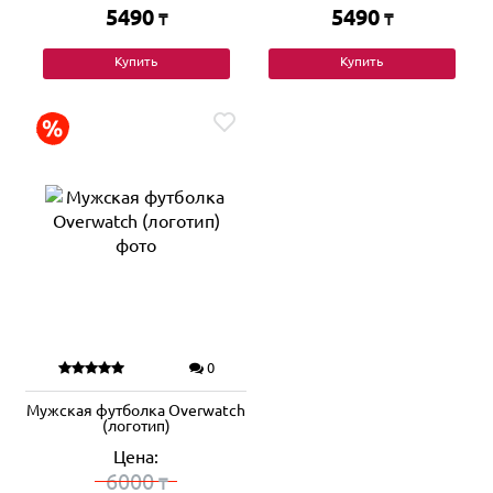
5490
5490
₸
₸
Купить
Купить
0
Мужская футболка Overwatch
(логотип)
Цена:
6000
₸