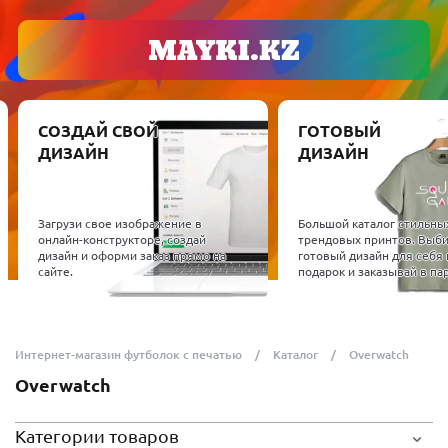
СОЗДАЙ СВОЙ
ГОТОВЫЙ
ДИЗАЙН
ДИЗАЙН
Загрузи свое изображение в
Большой каталог стильны
онлайн-конструкторе, создай
трендовых принтов. Выб
дизайн и оформи заказ прямо на
готовый дизайн для себя 
сайте.
подарок и заказывай в пар
Интернет-магазин футболок с печатью
Каталог
Overwatch
Overwatch
Категории товаров