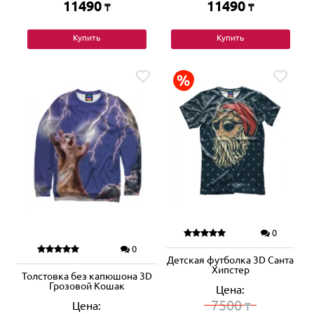
11490
11490
₸
₸
Купить
Купить
0
0
Детская футболка 3D Санта
Хипстер
Толстовка без капюшона 3D
Грозовой Кошак
Цена:
7500
Цена:
₸