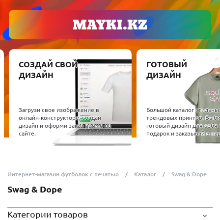
СОЗДАЙ СВОЙ
ГОТОВЫЙ
ДИЗАЙН
ДИЗАЙН
Загрузи свое изображение в
Большой каталог стильны
онлайн-конструкторе, создай
трендовых принтов. Выб
дизайн и оформи заказ прямо на
готовый дизайн для себя 
сайте.
подарок и заказывай в пар
Интернет-магазин футболок с печатью
Каталог
Swag & Dope
Swag & Dope
Категории товаров