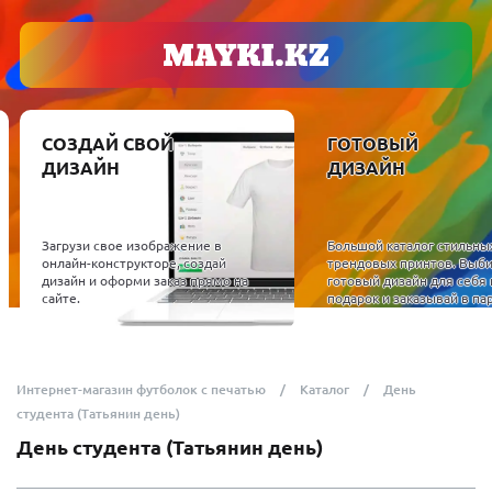
СОЗДАЙ СВОЙ
ГОТОВЫЙ
ДИЗАЙН
ДИЗАЙН
Загрузи свое изображение в
Большой каталог стильны
онлайн-конструкторе, создай
трендовых принтов. Выб
дизайн и оформи заказ прямо на
готовый дизайн для себя 
сайте.
подарок и заказывай в пар
Интернет-магазин футболок с печатью
Каталог
День
студента (Татьянин день)
День студента (Татьянин день)