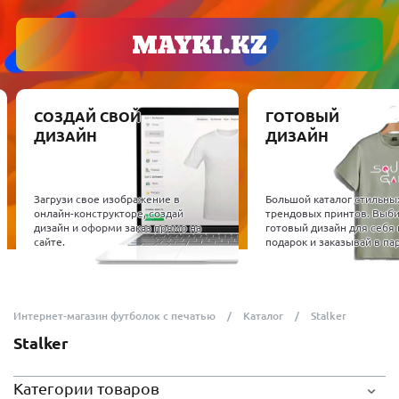
СОЗДАЙ СВОЙ
ГОТОВЫЙ
ДИЗАЙН
ДИЗАЙН
Загрузи свое изображение в
Большой каталог стильны
онлайн-конструкторе, создай
трендовых принтов. Выб
дизайн и оформи заказ прямо на
готовый дизайн для себя 
сайте.
подарок и заказывай в пар
Интернет-магазин футболок с печатью
Каталог
Stalker
Stalker
Категории товаров