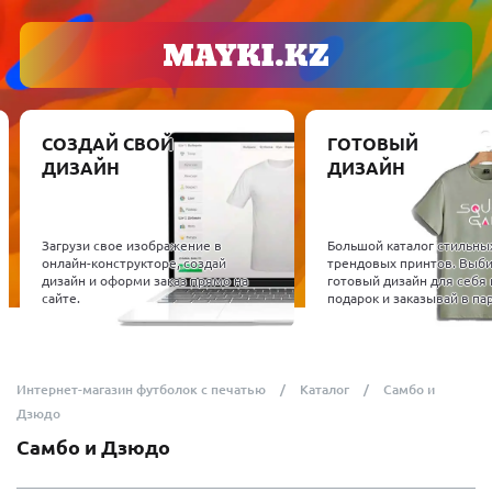
СОЗДАЙ СВОЙ
ГОТОВЫЙ
ДИЗАЙН
ДИЗАЙН
Загрузи свое изображение в
Большой каталог стильны
онлайн-конструкторе, создай
трендовых принтов. Выб
дизайн и оформи заказ прямо на
готовый дизайн для себя 
сайте.
подарок и заказывай в пар
Интернет-магазин футболок с печатью
Каталог
Самбо и
Дзюдо
Самбо и Дзюдо