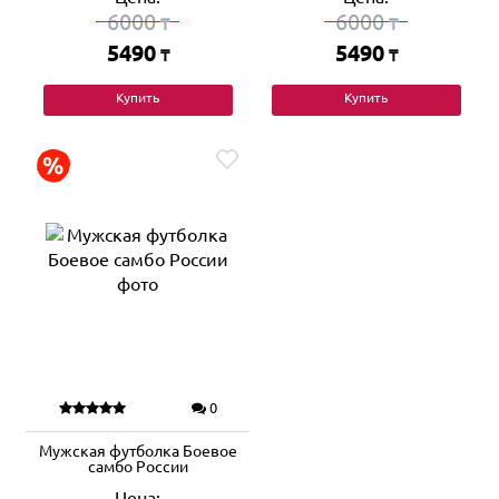
6000
6000
₸
₸
5490
5490
₸
₸
Купить
Купить
0
Мужская футболка Боевое
самбо России
Цена: