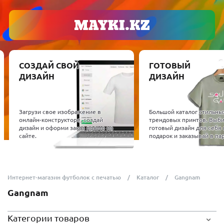
СОЗДАЙ СВОЙ
ГОТОВЫЙ
ДИЗАЙН
ДИЗАЙН
Загрузи свое изображение в
Большой каталог стильны
онлайн-конструкторе, создай
трендовых принтов. Выб
дизайн и оформи заказ прямо на
готовый дизайн для себя 
сайте.
подарок и заказывай в пар
Интернет-магазин футболок с печатью
Каталог
Gangnam
Gangnam
Категории товаров