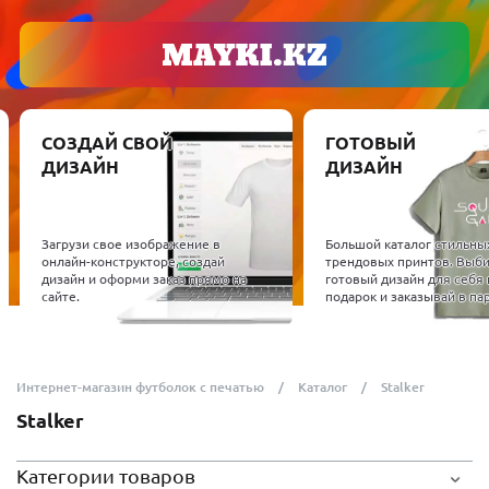
СОЗДАЙ СВОЙ
ГОТОВЫЙ
ДИЗАЙН
ДИЗАЙН
Загрузи свое изображение в
Большой каталог стильны
онлайн-конструкторе, создай
трендовых принтов. Выб
дизайн и оформи заказ прямо на
готовый дизайн для себя 
сайте.
подарок и заказывай в пар
Интернет-магазин футболок с печатью
Каталог
Stalker
Stalker
Категории товаров