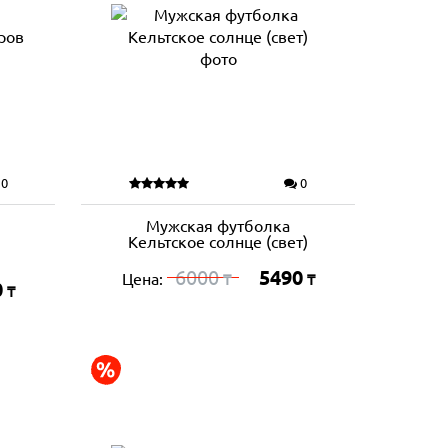
0
0
Мужская футболка
Кельтское солнце (свет)
6000
5490
Цена:
₸
₸
0
₸