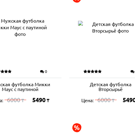
0
ская футболка Микки
Детская футболка
Маус с паутиной
Вторсырьё
6000
5490
6000
549
а:
Цена:
₸
₸
₸