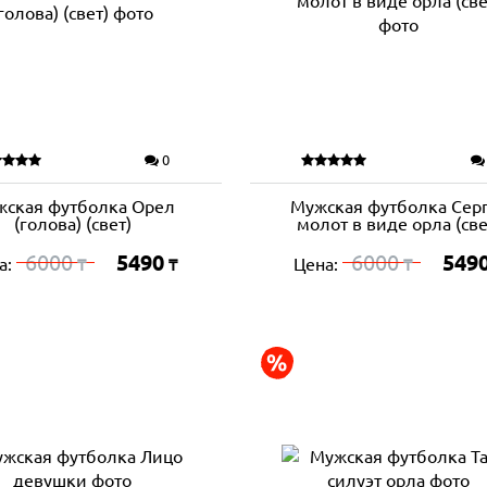
0
ская футболка Орел
Мужская футболка Сер
(голова) (свет)
молот в виде орла (све
6000
5490
6000
549
а:
Цена:
₸
₸
₸