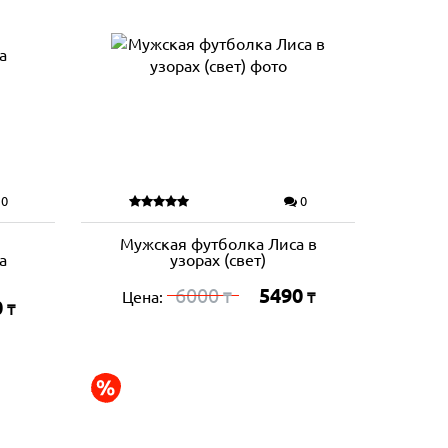
0
0
Мужская футболка Лиса в
а
узорах (свет)
6000
5490
Цена:
₸
₸
0
₸