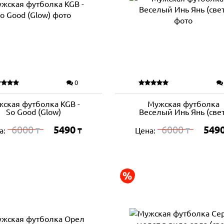
0
ская футболка KGB -
Мужская футболка
So Good (Glow)
Веселый Инь Янь (свет
6000
5490
6000
549
а:
Цена:
₸
₸
₸