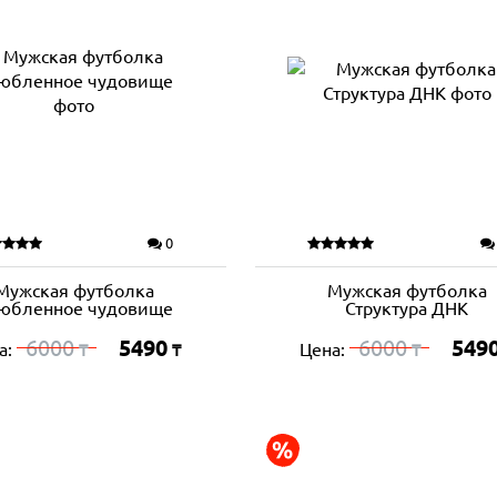
0
Мужская футболка
Мужская футболка
юбленное чудовище
Структура ДНК
6000
5490
6000
549
а:
Цена:
₸
₸
₸