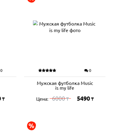
0
0
Мужская футболка Music
is my life
0
6000
5490
Цена:
₸
₸
₸