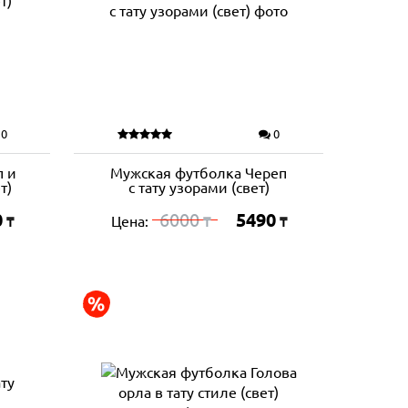
0
0
п и
Мужская футболка Череп
т)
с тату узорами (свет)
0
6000
5490
Цена:
₸
₸
₸