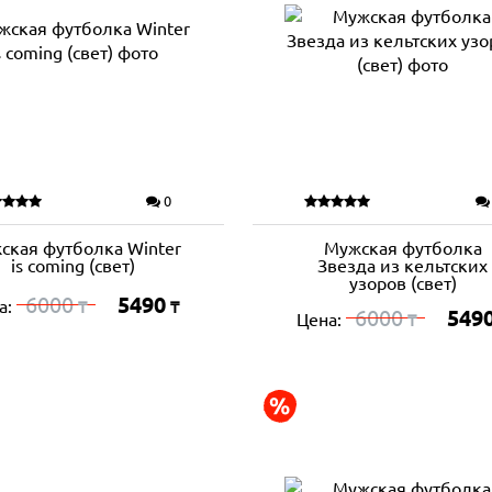
0
ская футболка Winter
Мужская футболка
is coming (свет)
Звезда из кельтских
узоров (свет)
6000
5490
а:
₸
₸
6000
549
Цена:
₸