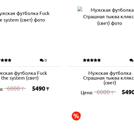
0
жская футболка Fuck
Мужская футболка
the system (свет)
Страшная тыква клякс
(свет)
6000
5490
а:
₸
₸
6000
549
Цена:
₸