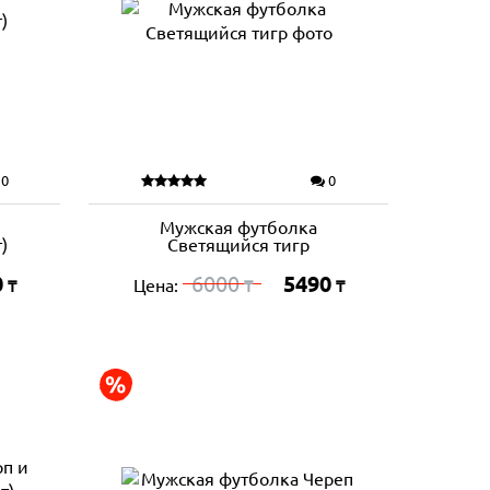
0
0
Мужская футболка
)
Светящийся тигр
0
6000
5490
Цена:
₸
₸
₸