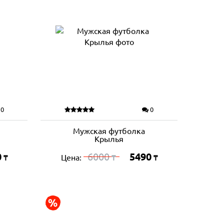
0
0
Мужская футболка
Крылья
0
6000
5490
Цена:
₸
₸
₸