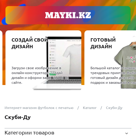
СОЗДАЙ СВОЙ
ГОТОВЫЙ
ДИЗАЙН
ДИЗАЙН
Загрузи свое изображение в
Большой каталог стильны
онлайн-конструкторе, создай
трендовых принтов. Выб
дизайн и оформи заказ прямо на
готовый дизайн для себя 
сайте.
подарок и заказывай в пар
Интернет-магазин футболок с печатью
Каталог
Скуби-Ду
Скуби-Ду
Категории товаров