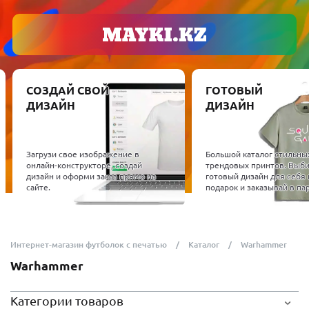
СОЗДАЙ СВОЙ
ГОТОВЫЙ
ДИЗАЙН
ДИЗАЙН
Загрузи свое изображение в
Большой каталог стильны
онлайн-конструкторе, создай
трендовых принтов. Выб
дизайн и оформи заказ прямо на
готовый дизайн для себя 
сайте.
подарок и заказывай в пар
Интернет-магазин футболок с печатью
Каталог
Warhammer
Warhammer
Категории товаров