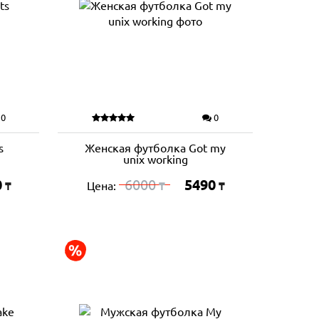
0
0
s
Женская футболка Got my
unix working
0
6000
5490
Цена:
₸
₸
₸