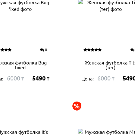
0
жская футболка Bug
Женская футболка Tit
fixed
(тег)
6000
5490
6000
549
а:
Цена:
₸
₸
₸