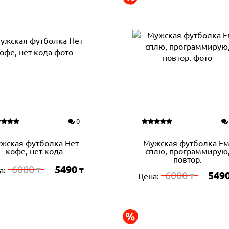
0
жская футболка Нет
Мужская футболка Ем
кофе, нет кода
сплю, программирую
повтор.
6000
5490
а:
₸
₸
6000
549
Цена:
₸