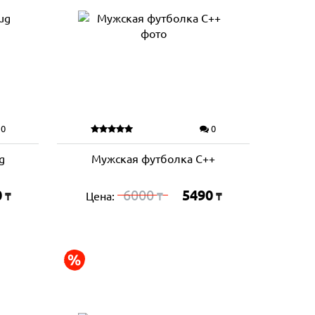
0
0
g
Мужская футболка C++
0
6000
5490
Цена:
₸
₸
₸