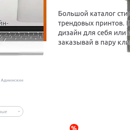
Большой каталог сти
йн-
трендовых принтов. 
дизайн для себя или 
заказывай в пару кли
Админские
вые