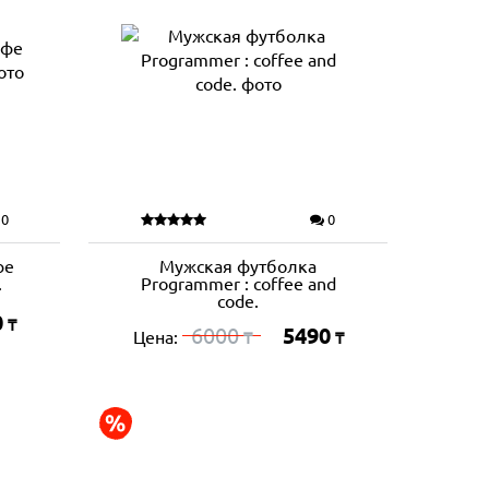
0
0
фе
Мужская футболка
.
Programmer : coffee and
code.
0
₸
6000
5490
Цена:
₸
₸