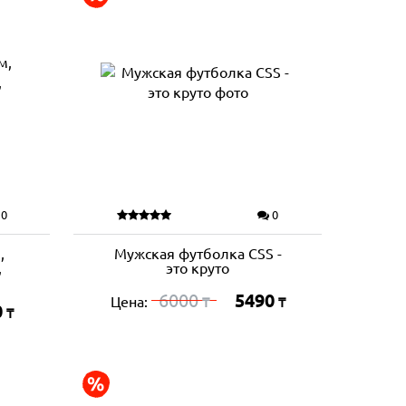
0
0
,
Мужская футболка CSS -
,
это круто
6000
5490
Цена:
₸
₸
0
₸