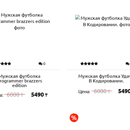
0
Мужская футболка
Мужская футболка Уда
rogrammer brazzers
В Кодировании.
edition
6000
549
Цена:
₸
6000
5490
а:
₸
₸