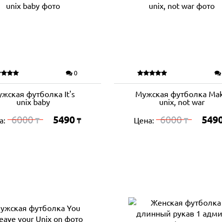
0
жская футболка It's
Мужская футболка Ma
unix baby
unix, not war
6000
5490
6000
549
а:
Цена:
₸
₸
₸