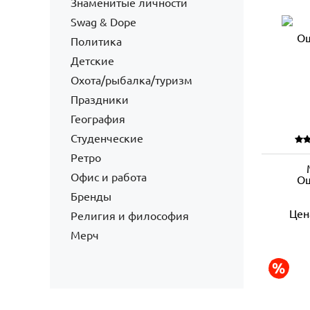
Знаменитые личности
Swag & Dope
Политика
Детские
Охота/рыбалка/туризм
Праздники
География
Студенческие
Ретро
Офис и работа
Ош
Бренды
Цен
Религия и философия
Мерч