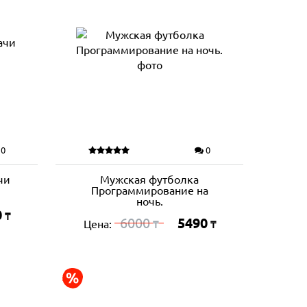
0
0
чи
Мужская футболка
Программирование на
ночь.
0
₸
6000
5490
Цена:
₸
₸