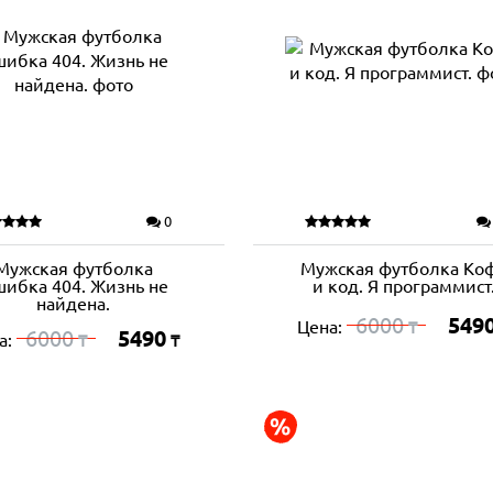
0
Мужская футболка
Мужская футболка Ко
ибка 404. Жизнь не
и код. Я программист
найдена.
6000
549
Цена:
₸
6000
5490
а:
₸
₸