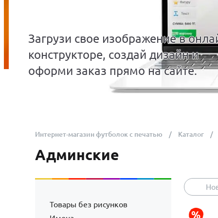
Загрузи свое изображение в онла
конструкторе, создай дизайн и
оформи заказ прямо на сайте.
Интернет-магазин футболок с печатью
Каталог
Админские
Но
Товары без рисунков