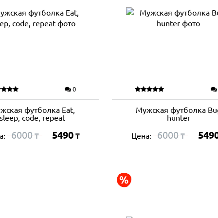
0
жская футболка Eat,
Мужская футболка Bu
sleep, code, repeat
hunter
6000
5490
6000
549
а:
Цена:
₸
₸
₸