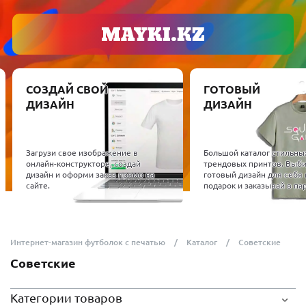
СОЗДАЙ СВОЙ
ГОТОВЫЙ
ДИЗАЙН
ДИЗАЙН
Загрузи свое изображение в
Большой каталог стильны
онлайн-конструкторе, создай
трендовых принтов. Выб
дизайн и оформи заказ прямо на
готовый дизайн для себя 
сайте.
подарок и заказывай в пар
Интернет-магазин футболок с печатью
Каталог
Советские
Советские
Категории товаров