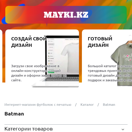
СОЗДАЙ СВОЙ
ГОТОВЫЙ
ДИЗАЙН
ДИЗАЙН
Загрузи свое изображение в
Большой каталог стильны
онлайн-конструкторе, создай
трендовых принтов. Выб
дизайн и оформи заказ прямо на
готовый дизайн для себя 
сайте.
подарок и заказывай в пар
Интернет-магазин футболок с печатью
Каталог
Batman
Batman
Категории товаров