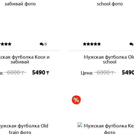
0
ская футболка Коси и
Мужская футболка Ol
забивай
school
6000
5490
6000
549
а:
Цена:
₸
₸
₸