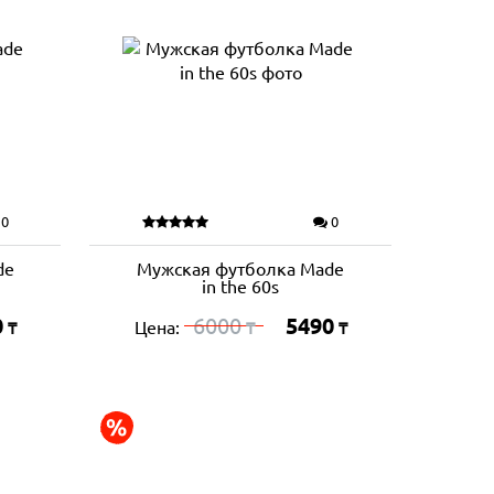
0
0
de
Мужская футболка Made
in the 60s
0
6000
5490
Цена:
₸
₸
₸