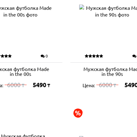
0
ская футболка Made
Мужская футболка Ma
in the 00s
in the 90s
6000
5490
6000
549
а:
Цена:
₸
₸
₸