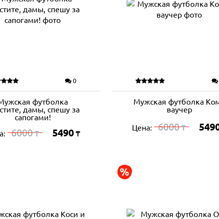
0
Мужская футболка
Мужская футболка Ко
стите, дамы, спешу за
ваучер
сапогами!
6000
549
Цена:
₸
6000
5490
а:
₸
₸