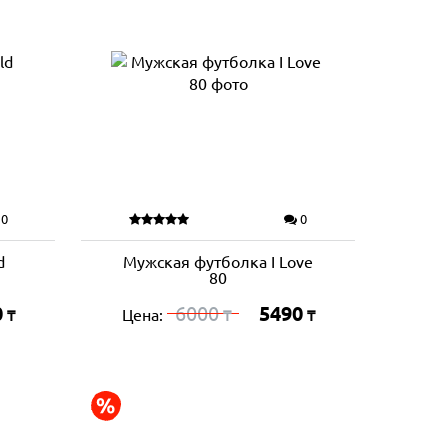
0
0
d
Мужская футболка I Love
80
0
6000
5490
Цена:
₸
₸
₸