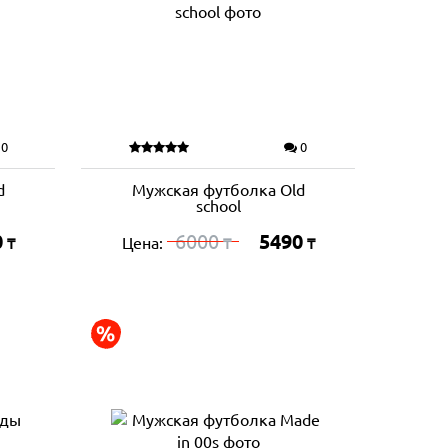
0
0
d
Мужская футболка Old
school
0
6000
5490
Цена:
₸
₸
₸