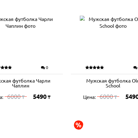
0
ская футболка Чарли
Мужская футболка Ol
Чаплин
School
6000
5490
6000
549
а:
Цена:
₸
₸
₸