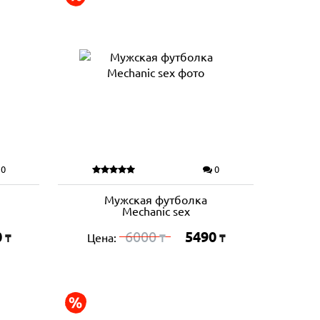
0
0
Мужская футболка
Mechanic sex
0
6000
5490
Цена:
₸
₸
₸