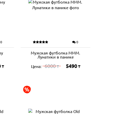
0
0
му
Мужская футболка МММ.
Лунатики в панике
0
6000
5490
Цена:
₸
₸
₸