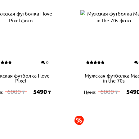
0
ская футболка I love
Мужская футболка Ma
Pixel
in the 70s
6000
5490
6000
549
а:
Цена:
₸
₸
₸