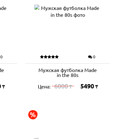
0
0
de
Мужская футболка Made
in the 80s
0
6000
5490
Цена:
₸
₸
₸